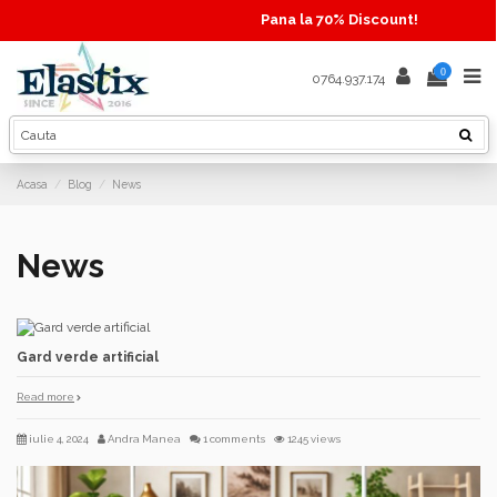
Pana la 70% Discount!
0
0764.937.174
Acasa
Blog
News
News
Gard verde artificial
Read more
iulie 4, 2024
Andra Manea
1 comments
1245 views