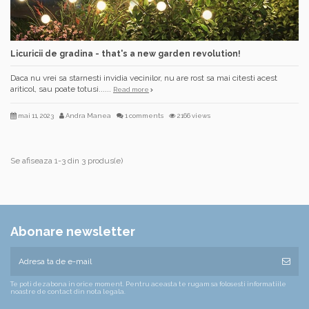
Licuricii de gradina - that's a new garden revolution!
Daca nu vrei sa starnesti invidia vecinilor, nu are rost sa mai citesti acest
ariticol, sau poate totusi......
Read more
mai 11, 2023
Andra Manea
1 comments
2166 views
Se afiseaza 1-3 din 3 produs(e)
Abonare newsletter
Te poti dezabona in orice moment. Pentru aceasta te rugam sa folosesti informatiile
noastre de contact din nota legala.