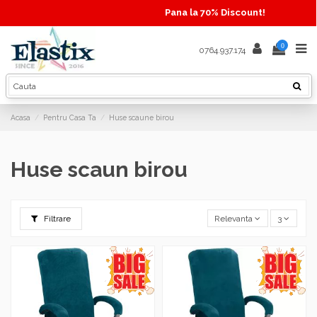
Pana la 70% Discount!
0
0764.937.174
Acasa
Pentru Casa Ta
Huse scaune birou
Huse scaun birou
Filtrare
Relevanta
3