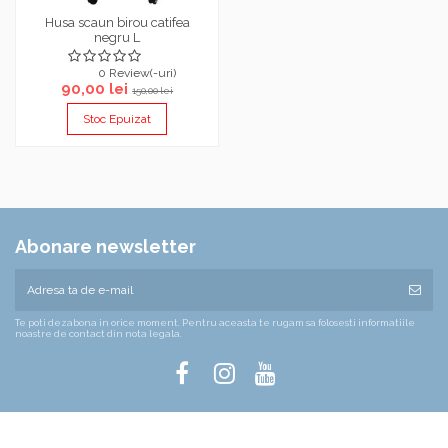
Husa scaun birou catifea
negru L
0 Review(-uri)
90,00 lei
150,00 lei
Stoc Epuizat
Abonare newsletter
Te poti dezabona in orice moment. Pentru aceasta te rugam sa folosesti informatiile
noastre de contact din nota legala.