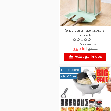
Suport ustensile capac si
lingura
0 Review(-uri)
3,50 lei
39,00 lei
Adauga in cos
La reducere!
-56,00 lei