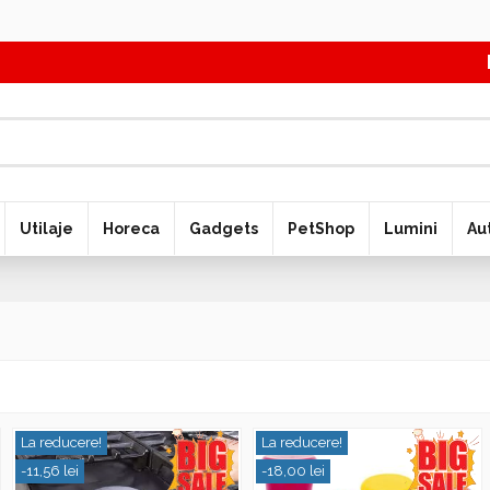
Pan
Utilaje
Horeca
Gadgets
PetShop
Lumini
Au
La reducere!
La reducere!
-11,56 lei
-18,00 lei