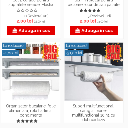
Set 2 carlige pentru
Set 4 Protectii pentru
suprafete netede, Elastix
picioare rotunde sau patrate
0 Review(-uri)
5 Review(-uri)
2,00 lei
2,00 lei
22,00 lei
13,00 lei
Adauga in cos
Adauga in cos
La reducere!
La reducere!
-4,00 lei
-31,00 lei
Organizator bucatarie, folie
Suport multifunctional,
alimentara, rola hartie si
carlig si maner
condimente
multifunctional 10in1 cu
dubluadeziv
1 Review(-uri)