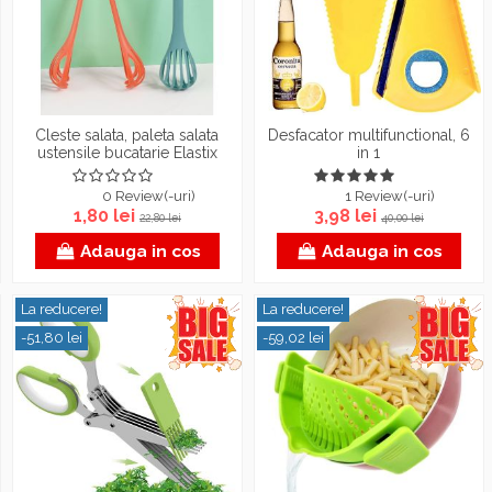
Cleste salata, paleta salata
Desfacator multifunctional, 6
ustensile bucatarie Elastix
in 1
0 Review(-uri)
1 Review(-uri)
1,80 lei
3,98 lei
22,80 lei
40,00 lei
Adauga in cos
Adauga in cos
La reducere!
La reducere!
-51,80 lei
-59,02 lei