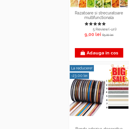
Razatoare si strecuratoare
multifunctionala
5 Review(-uri)
9,00 lei
65,00 lei
Adauga in cos
La reducere!
-23,00 lei