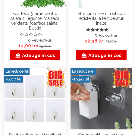
Foarfeca 5 lame pentru
Strecuratoare din silicon
salata si legume, foarfeca
rezistenta la temperaturi
verdeata, foarfeca salata,
inalte
Elastix
5 Review(-uri)
0 Review(-uri)
12,98 lei
72,00 lei
14,00 lei
65,80 lei
Adauga in cos
Adauga in cos
La reducere!
La reducere!
-8,00 lei
-16,50 lei