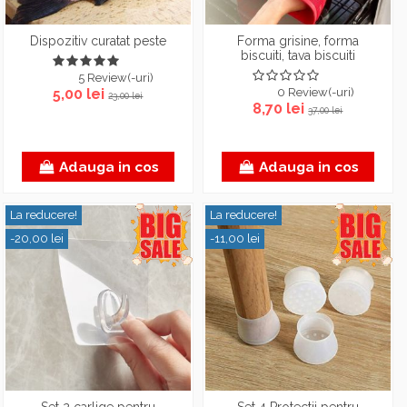
Dispozitiv curatat peste
Forma grisine, forma
biscuiti, tava biscuiti
5 Review(-uri)
5,00 lei
0 Review(-uri)
23,00 lei
8,70 lei
37,00 lei
Adauga in cos
Adauga in cos
La reducere!
La reducere!
-20,00 lei
-11,00 lei