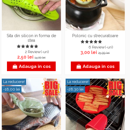
Sita din silicon in forma de
Polonic cu strecuratoare
stea
6 Review(-uri)
2 Review(-uri)
3,00 lei
25,99 lei
2,50 lei
14,00 lei
Adauga in cos
Adauga in cos
La reducere!
La reducere!
-18,00 lei
-28,30 lei