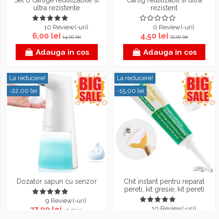
Set 6 carlige reutilizabile si
Carlig reutilizabil si ultra
ultra rezistente
rezistent
10 Review(-uri)
0 Review(-uri)
6,00 lei
4,50 lei
14,00 lei
21,00 lei
Adauga in cos
Adauga in cos
La reducere!
La reducere!
-22,00 lei
-15,00 lei
Dozator sapun cu senzor
Chit instant pentru reparat
pereti, kit gresie, kit pereti
9 Review(-uri)
27,00 lei
10 Review(-uri)
49,00 lei
11,00 lei
26,00 lei