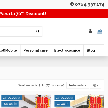
✆ 0764.937.174
a la 70% Discount! Pana 
to&Mobile
Personal care
Electrocasnice
Blog
Se afiseaza 1-15 din 77 produs(e)
Relevanta
15
La reducere!
La reducere!
-80,00 lei
-47,40 lei