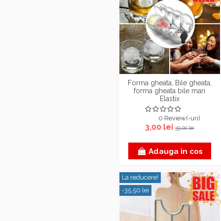
Forma gheata, Bile gheata,
forma gheata bile mari
Elastix
0 Review(-uri)
3,00 lei
39,00 lei
Adauga in cos
La reducere!
-35,50 lei