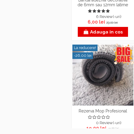
Banda adeziva decorativa
de 6mm sau 12mm latime
6 Review(-uri)
6,00 lei
29,00 lei
Adauga in cos
La reducere!
-26,00 lei
Rezerva Mop Profesional
0 Review(-uri)
19,00 lei
45,00 lei