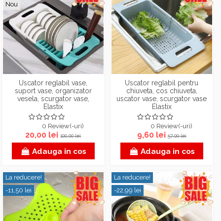
Nou
Uscator reglabil vase,
Uscator reglabil pentru
suport vase, organizator
chiuveta, cos chiuveta,
vesela, scurgator vase,
uscator vase, scurgator vase
Elastix
Elastix
0 Review(-uri)
0 Review(-uri)
20,00 lei
9,60 lei
100,00 lei
57,00 lei
Adauga in cos
Adauga in cos
La reducere!
La reducere!
-11,50 lei
-22,99 lei