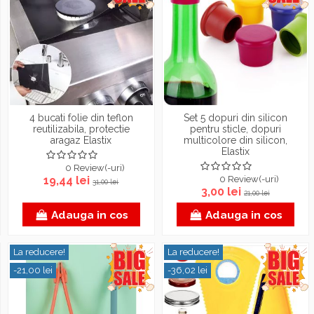
4 bucati folie din teflon
Set 5 dopuri din silicon
reutilizabila, protectie
pentru sticle, dopuri
aragaz Elastix
multicolore din silicon,
Elastix
0 Review(-uri)
19,44 lei
0 Review(-uri)
31,00 lei
3,00 lei
21,00 lei
Adauga in cos
Adauga in cos
La reducere!
La reducere!
-21,00 lei
-36,02 lei