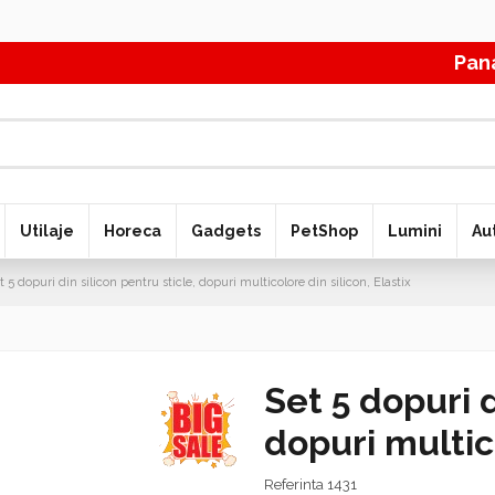
Pana la 70
Utilaje
Horeca
Gadgets
PetShop
Lumini
Au
t 5 dopuri din silicon pentru sticle, dopuri multicolore din silicon, Elastix
Set 5 dopuri d
dopuri multico
Referinta
1431