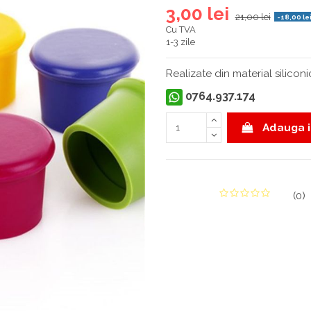
3,00 lei
21,00 lei
-18,00 le
Cu TVA
1-3 zile
Realizate din material siliconi
0764.937.174
Adauga i
(
0
)