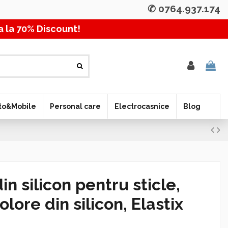
✆ 0764.937.174
% Discount! Pana la 70%
to&Mobile
Personal care
Electrocasnice
Blog
in silicon pentru sticle,
lore din silicon, Elastix