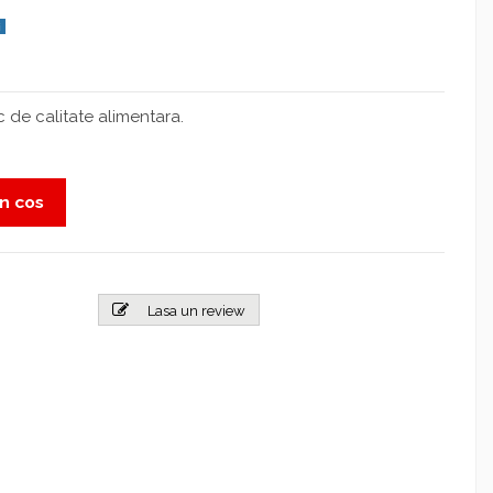
i
c de calitate alimentara.
n cos
Lasa un review