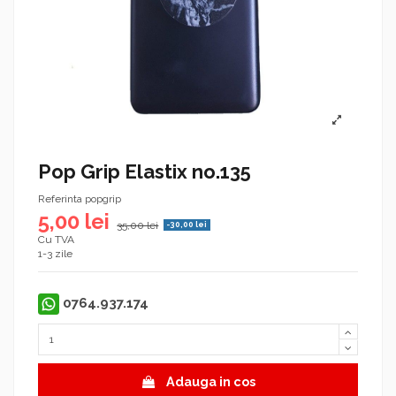
Pop Grip Elastix no.135
Referinta
popgrip
5,00 lei
35,00 lei
-30,00 lei
Cu TVA
1-3 zile
0764.937.174
Adauga in cos