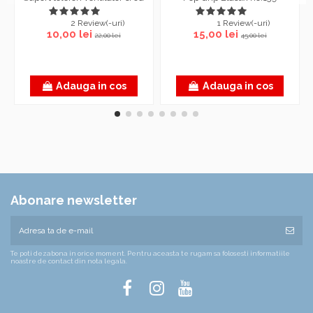
2 Review(-uri)
1 Review(-uri)
10,00 lei
15,00 lei
22,00 lei
45,00 lei
Adauga in cos
Adauga in cos
Abonare newsletter
Te poti dezabona in orice moment. Pentru aceasta te rugam sa folosesti informatiile
noastre de contact din nota legala.