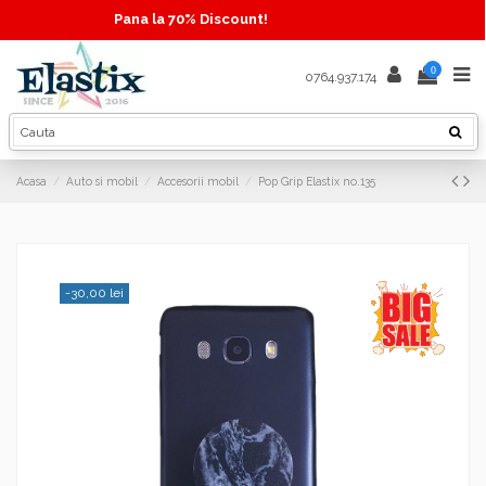
Pana la 70% Discount!
0
0764.937.174
Acasa
Auto si mobil
Accesorii mobil
Pop Grip Elastix no.135
-30,00 lei