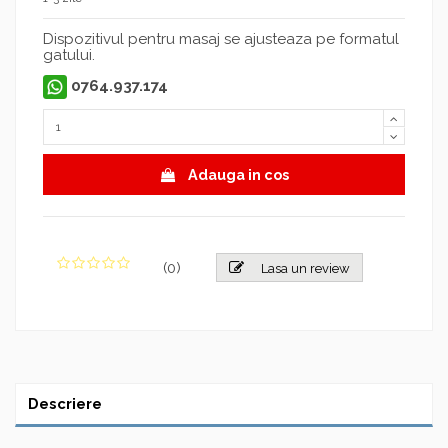
Dispozitivul pentru masaj se ajusteaza pe formatul
gatului.
0764.937.174
Adauga in cos
(
0
)
Lasa un review
Descriere