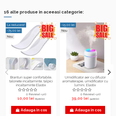
16 alte produse in aceeasi categorie:
La reducere!
-15,00 lei
-75,00 lei
Nou
Nou
Branturi super confortabile,
Umidificator aer cu difuzor
talonete incaltaminte, talpici
aromaterapie, umidificator cu
incaltaminte Elastix
lumini, Elastix
0 Review(-uri)
0 Review(-uri)
10,00 lei
39,00 lei
85,00 lei
54,00 lei
Adauga in cos
Adauga in cos