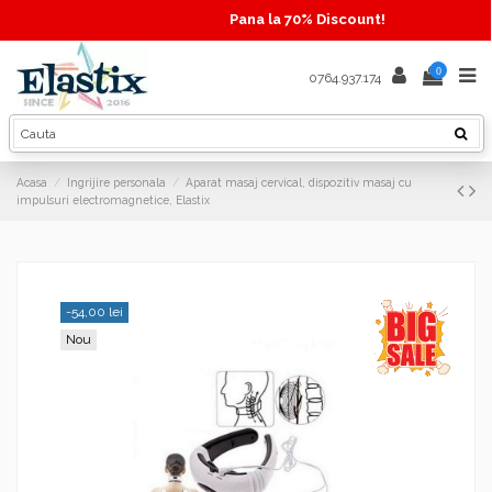
Pana la 70% Discount!
0
0764.937.174
Acasa
Ingrijire personala
Aparat masaj cervical, dispozitiv masaj cu
impulsuri electromagnetice, Elastix
-54,00 lei
Nou