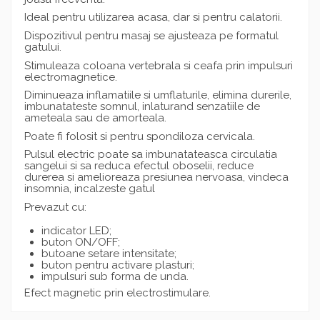
Ideal pentru utilizarea acasa, dar si pentru calatorii.
Dispozitivul pentru masaj se ajusteaza pe formatul
gatului.
Stimuleaza coloana vertebrala si ceafa prin impulsuri
electromagnetice.
Diminueaza inflamatiile si umflaturile, elimina durerile,
imbunatateste somnul, inlaturand senzatiile de
ameteala sau de amorteala.
Poate fi folosit si pentru spondiloza cervicala.
Pulsul electric poate sa imbunatateasca circulatia
sangelui si sa reduca efectul oboselii, reduce
durerea si amelioreaza presiunea nervoasa, vindeca
insomnia, incalzeste gatul
Prevazut cu:
indicator LED;
buton ON/OFF;
butoane setare intensitate;
buton pentru activare plasturi;
impulsuri sub forma de unda.
Efect magnetic prin electrostimulare.