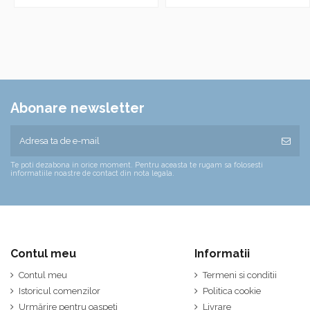
Abonare newsletter
Te poti dezabona in orice moment. Pentru aceasta te rugam sa folosesti
informatiile noastre de contact din nota legala.
Contul meu
Informatii
Contul meu
Termeni si conditii
Istoricul comenzilor
Politica cookie
Urmărire pentru oaspeți
Livrare