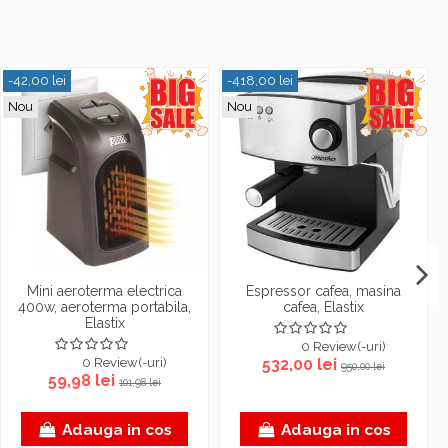
-42,00 lei
-418,00 lei
Nou
Nou
Mini aeroterma electrica
Espressor cafea, masina
400w, aeroterma portabila,
cafea, Elastix
Elastix
0 Review(-uri)
0 Review(-uri)
532,00 lei
950,00 lei
59,98 lei
101,98 lei
Adauga in cos
Adauga in cos