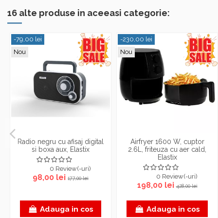
16 alte produse in aceeasi categorie:
-79,00 lei
-230,00 lei
Nou
Nou
Radio negru cu afisaj digital
Airfryer 1600 W, cuptor
si boxa aux, Elastix
2.6L, friteuza cu aer cald,
Elastix
0 Review(-uri)
98,00 lei
0 Review(-uri)
177,00 lei
198,00 lei
428,00 lei
Adauga in cos
Adauga in cos