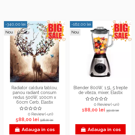
-340,00 lei
-162,00 lei
Nou
Nou
Radiator caldura tablou,
Blender 800W, 1.5L 5 trepte
panou radiant consum
de viteza, mixer, Elastix
redus 500W, 100cm x
60cm Cerb, Elastix
0 Review(-uri)
188,00 lei
350,00 lei
0 Review(-uri)
588,00 lei
928,00 lei
Adauga in cos
Adauga in cos