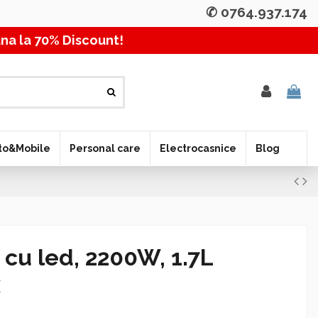
✆ 0764.937.174
 la 70% Discount! Pana 
to&Mobile
Personal care
Electrocasnice
Blog
 cu led, 2200W, 1.7L
x