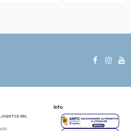
Info
LOGISTCS SRL
466,