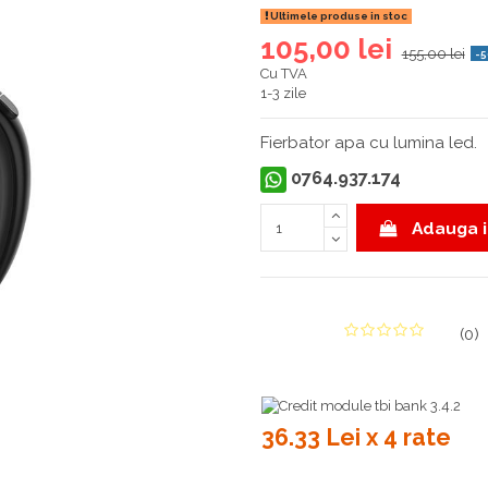
Ultimele produse in stoc
105,00 lei
155,00 lei
-5
Cu TVA
1-3 zile
Fierbator apa cu lumina led.
0764.937.174
Adauga i
(
0
)
36.33 Lei x 4 rate