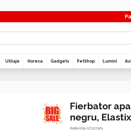
Pana
Utilaje
Horeca
Gadgets
PetShop
Lumini
Au
Fierbator apa
negru, Elasti
Referinta
AD1274N