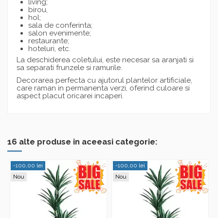
living;
birou,
hol;
sala de conferinta;
salon evenimente;
restaurante;
hoteluri, etc.
La deschiderea coletului, este necesar sa aranjati si
sa separati frunzele si ramurile.
Decorarea perfecta cu ajutorul plantelor artificiale,
care raman in permanenta verzi, oferind culoare si
aspect placut oricarei incaperi.
16 alte produse in aceeasi categorie:
-100,00 lei
-100,00 lei
Nou
Nou