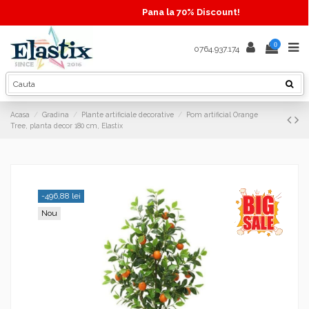
Pana la 70% Discount!
0
0764.937.174
Acasa
Gradina
Plante artificiale decorative
Pom artificial Orange
Tree, planta decor 180 cm, Elastix
-496,88 lei
Nou