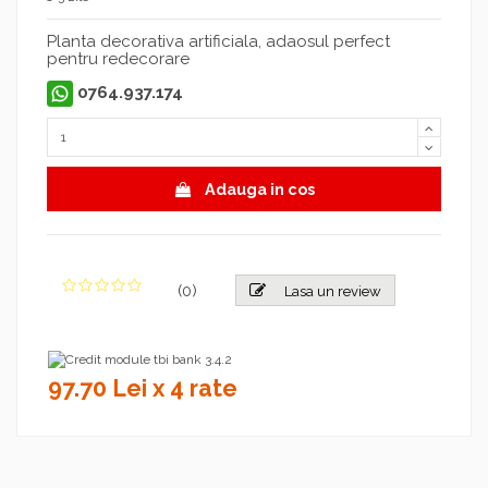
Planta decorativa artificiala, adaosul perfect
pentru redecorare
0764.937.174
Adauga in cos
(
0
)
Lasa un review
97.70 Lei x 4 rate