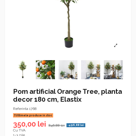
Pom artificial Orange Tree, planta
decor 180 cm, Elastix
Referinta
1768
Ultimele produse in stoc
350,00 lei
846,88 lei
-496,88 lei
Cu TVA
1-3 zile