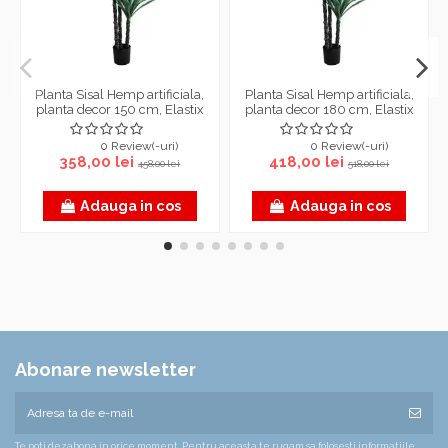
Planta Sisal Hemp artificiala,
Planta Sisal Hemp artificiala,
planta decor 150 cm, Elastix
planta decor 180 cm, Elastix
0 Review(-uri)
0 Review(-uri)
358,00 lei
418,00 lei
458,00 lei
518,00 lei
Adauga in cos
Adauga in cos
Abonare newsletter
Te poti dezabona in orice moment. Pentru aceasta te rugam sa folosesti informatiile