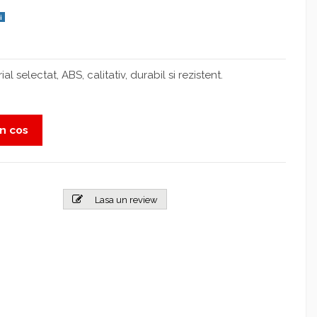
i
l selectat, ABS, calitativ, durabil si rezistent.
n cos
Lasa un review