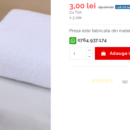
3,00 lei
29,00 lei
-26,00 le
Cu TVA
1-3 zile
Presa este fabricata din materia
0764.937.174
Adauga i
(
0
)