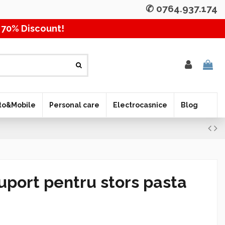
✆ 0764.937.174
% Discount! Pana la 70%
to&Mobile
Personal care
Electrocasnice
Blog
suport pentru stors pasta