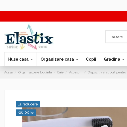
Huse casa
Organizare casa
Copii
Gradina
Reduceri
Acasa
Organizatoare locuinta
Baie
Accesorii
Dispozitiv si suport pentru 
La reducere!
-26,00 lei