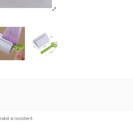
s
abil si rezistent.