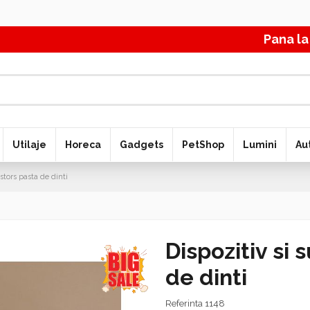
Pana la 70
Utilaje
Horeca
Gadgets
PetShop
Lumini
Au
stors pasta de dinti
Dispozitiv si 
de dinti
Referinta
1148