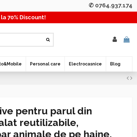
✆ 0764.937.174
Discount! Pana la 70% D
to&Mobile
Personal care
Electrocasnice
Blog
tive pentru parul din
lat reutilizabile,
ar animale de pe haine,