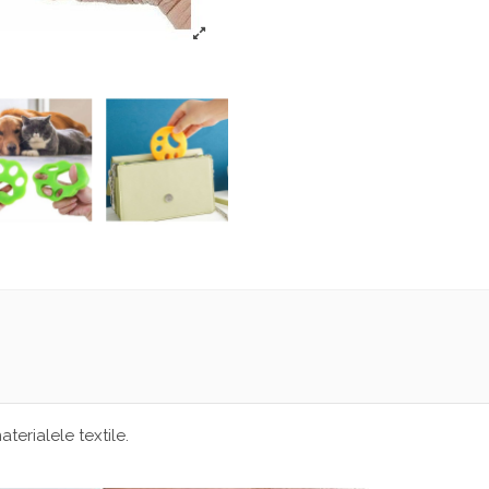
s
erialele textile.