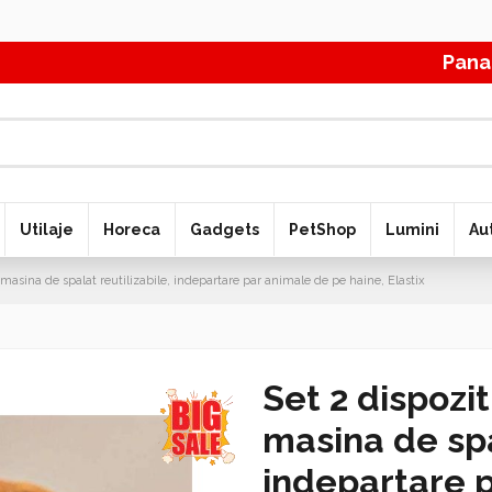
Pana la 70% 
Utilaje
Horeca
Gadgets
PetShop
Lumini
Au
 masina de spalat reutilizabile, indepartare par animale de pe haine, Elastix
Set 2 dispozi
masina de spa
indepartare p