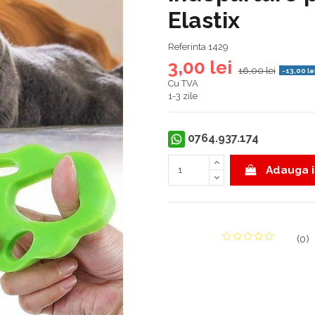
Elastix
Referinta
1429
3,00 lei
16,00 lei
-13,00 le
Cu TVA
1-3 zile
0764.937.174
Adauga i
(
0
)