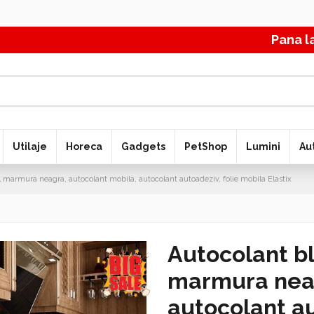
Pana la 70
Utilaje
Horeca
Gadgets
PetShop
Lumini
Au
 marmura neagra, autocolant mobila, autocolant autoadeziv, folie mobila Elastix
Autocolant b
marmura neag
autocolant au