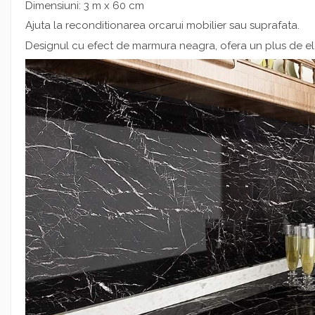
Dimensiuni: 3 m x 60 cm
Ajuta la reconditionarea orcarui mobilier sau suprafata.
Designul cu efect de marmura neagra, ofera un plus de el