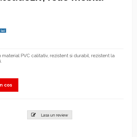
 lei
material PVC calitativ, rezistent si durabil, rezistent la
.
n cos
Lasa un review