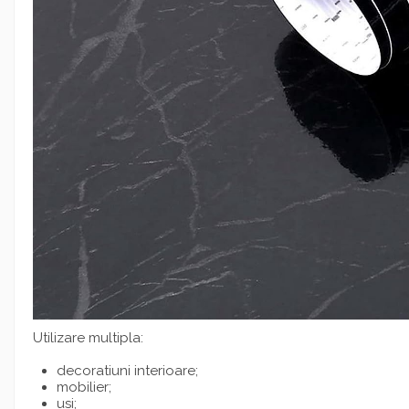
Utilizare multipla:
decoratiuni interioare;
mobilier;
usi;