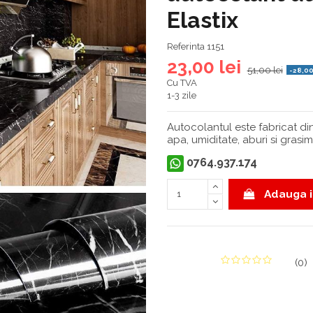
Elastix
Referinta
1151
23,00 lei
51,00 lei
-28,00
Cu TVA
1-3 zile
Autocolantul este fabricat din 
apa, umiditate, aburi si grasimi
0764.937.174
Adauga i
(
0
)