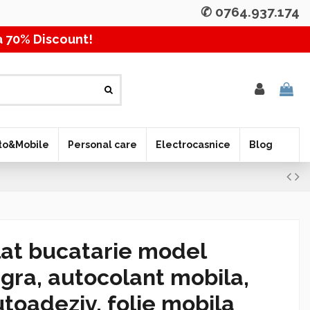
✆ 0764.937.174
% Discount! Pana la 70% 
to&Mobile
Personal care
Electrocasnice
Blog
lat bucatarie model
ra, autocolant mobila,
toadeziv, folie mobila