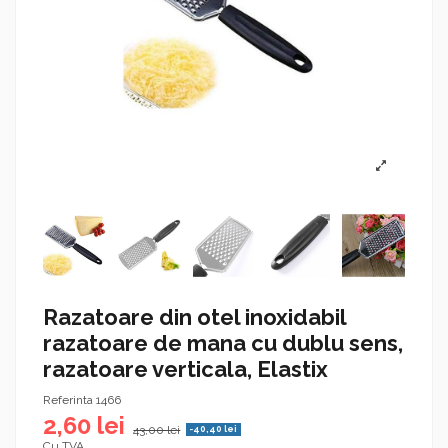
Razatoare din otel inoxidabil
razatoare de mana cu dublu sens,
razatoare verticala, Elastix
Referinta
1466
2,60 lei
43,00 lei
-40,40 lei
Cu TVA