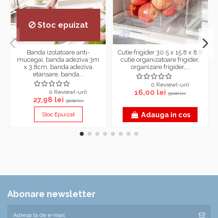
Stoc epuizat
Banda izolatoare anti-
Cutie frigider 30.5 x 15.8 x 8.8
mucegai, banda adeziva 3m
cutie organizatoare frigider,
x 3.8cm, banda adeziva
organizare frigider,...
etansare, banda...
0 Review(-uri)
16,00 lei
0 Review(-uri)
50,00 lei
27,98 lei
50,00 lei
Adauga in cos
Stoc Epuizat
Abonare newsletter