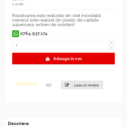
1-3 zile
Razatoarea este realizata din otel inoxidabil,
manerul este realizat din plastic de calitate
superioara, extrem de rezistent.
0764.937.174
Adauga in cos
(
0
)
Lasa un review
Descriere