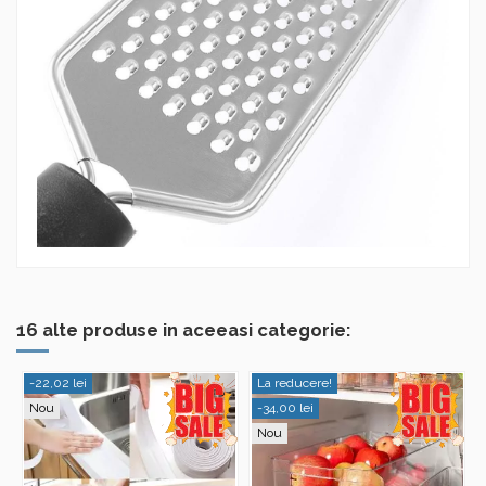
16 alte produse in aceeasi categorie:
-22,02 lei
La reducere!
Nou
-34,00 lei
Nou