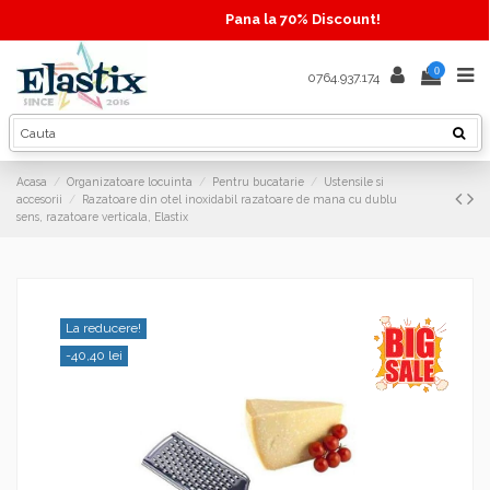
Pana la 70% Discount!
0
0764.937.174
Acasa
Organizatoare locuinta
Pentru bucatarie
Ustensile si
accesorii
Razatoare din otel inoxidabil razatoare de mana cu dublu
sens, razatoare verticala, Elastix
La reducere!
-40,40 lei