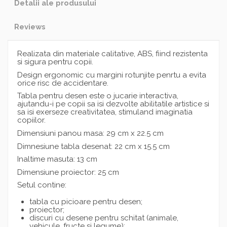
Detalii ale produsului
Reviews
Realizata din materiale calitative, ABS, fiind rezistenta
si sigura pentru copii.
Design ergonomic cu margini rotunjite penrtu a evita
orice risc de accidentare.
Tabla pentru desen este o jucarie interactiva,
ajutandu-i pe copii sa isi dezvolte abilitatile artistice si
sa isi exerseze creativitatea, stimuland imaginatia
copiilor.
Dimensiuni panou masa: 29 cm x 22.5 cm
Dimnesiune tabla desenat: 22 cm x 15.5 cm
Inaltime masuta: 13 cm
Dimensiune proiector: 25 cm
Setul contine:
tabla cu picioare pentru desen;
proiector;
discuri cu desene pentru schitat (animale,
vehicule, fructe si legume);