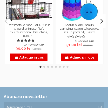
Raft metalic modular DiY 2 in
Scaun pliabil, scaun
1, gard animale, Raft
camping, scaun telescopic,
multifunctional, biblioteca,
scaun portabil, Elastix
cuburi...
0 Review(-uri)
51,00 lei
10 Review(-uri)
102,00 lei
99,00 lei
152,00 lei
Adauga in cos
Adauga in cos
Abonare newsletter