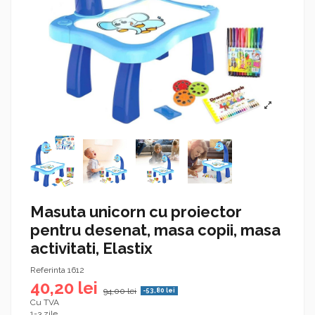
Masuta unicorn cu proiector
pentru desenat, masa copii, masa
activitati, Elastix
Referinta
1612
40,20 lei
94,00 lei
-53,80 lei
Cu TVA
1-3 zile