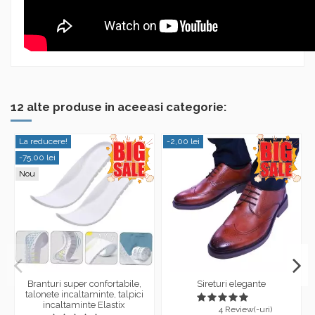
12 alte produse in aceeasi categorie:
La reducere!
-2,00 lei
-75,00 lei
Nou
Branturi super confortabile,
Sireturi elegante
talonete incaltaminte, talpici
incaltaminte Elastix
4 Review(-uri)