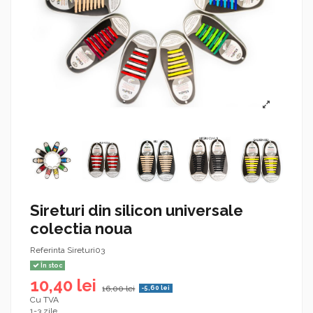
Sireturi din silicon universale
colectia noua
Referinta
Sireturi03
În stoc
10,40 lei
16,00 lei
-5,60 lei
Cu TVA
1-3 zile