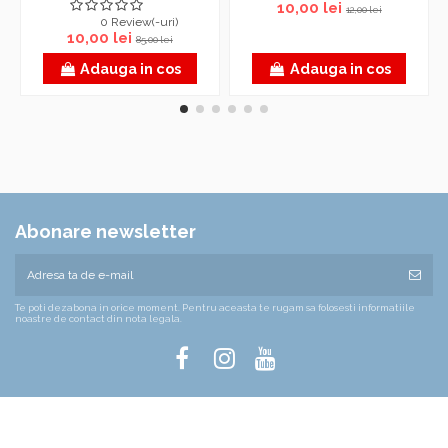
10,00 lei
12,00 lei
0 Review(-uri)
10,00 lei
85,00 lei
Adauga in cos
Adauga in cos
Abonare newsletter
Te poti dezabona in orice moment. Pentru aceasta te rugam sa folosesti informatiile
noastre de contact din nota legala.