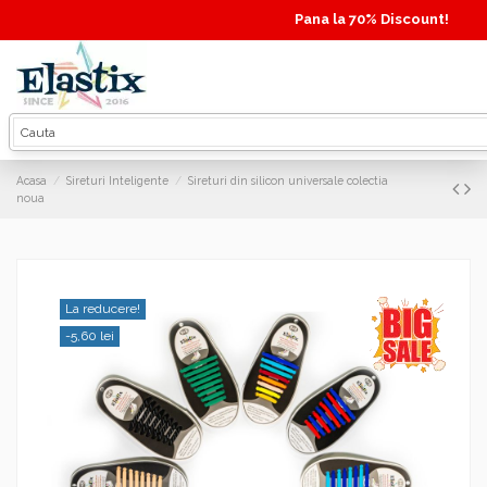
Pana la 70% Discount!
Acasa
Sireturi Inteligente
Sireturi din silicon universale colectia
noua
La reducere!
-5,60 lei