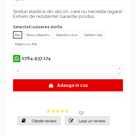
Sireturi elastice din silicon, care nu necesita legare!
Extrem de rezistente! Garantie produs
Selectati culoarea dorita
Bej
Rosu-albastru
Albastru-duo
Galben-bej
Negru cu Alb
0764.937.174
Adauga in cos
(
3
)
Citeste review
Lasa un review