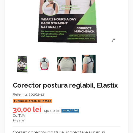
Corector postura reglabil, Elastix
Referinta
20262-12
Ultimele produse in stoc
30,00 lei
140,00 lei
-110,00 lei
Cu TVA
1-3 zile
Corset corector postura, indreptare umeri si