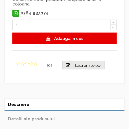
coloana.
0764.937.174
Adauga in cos
(
0
)
Lasa un review
Descriere
Detalii ale produsului