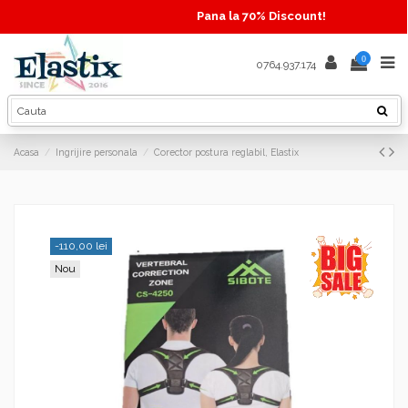
Pana la 70% Discount!
0
0764.937.174
Acasa
Ingrijire personala
Corector postura reglabil, Elastix
-110,00 lei
Nou