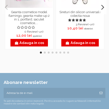
Geanta cosmetice model
Sireturi din silicon universale
flamingo, geanta make-up 2
colectia noua
in 1, portfard, saculet
cosmetice,...
3 Review(-uri)
10,40 lei
16,00 lei
0 Review(-uri)
12,00 lei
93,00 lei
Adauga in cos
Adauga in cos
Abonare newsletter
Te poti dezabona in orice moment. Pentru aceasta te rugam sa folosesti informatiile
noastre de contact din nota legala.