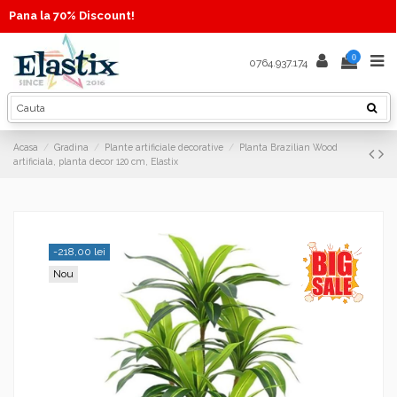
Pana la 70% Discount!
0
0764.937.174
Acasa
Gradina
Plante artificiale decorative
Planta Brazilian Wood
artificiala, planta decor 120 cm, Elastix
-218,00 lei
Nou