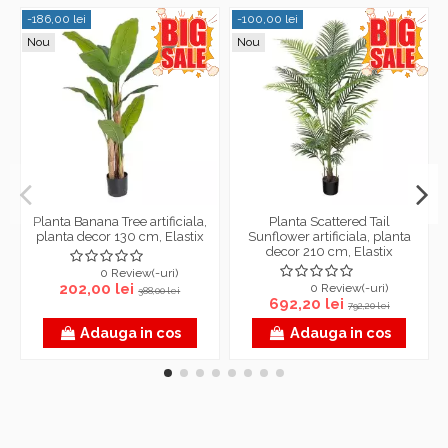
-186,00 lei
-100,00 lei
Nou
Nou
Planta Banana Tree artificiala,
Planta Scattered Tail
planta decor 130 cm, Elastix
Sunflower artificiala, planta
decor 210 cm, Elastix
0 Review(-uri)
202,00 lei
0 Review(-uri)
388,00 lei
692,20 lei
792,20 lei
Adauga in cos
Adauga in cos