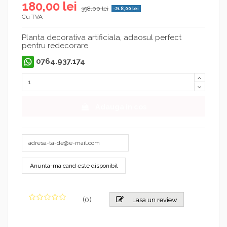
180,00 lei
398,00 lei
-218,00 lei
Cu TVA
Planta decorativa artificiala, adaosul perfect
pentru redecorare
0764.937.174
Adauga in cos
(
0
)
Lasa un review