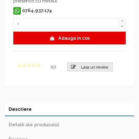
prietenos cu mediul.
0764.937.174
Adauga in cos
(
0
)
Lasa un review
Descriere
Detalii ale produsului