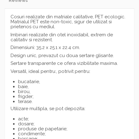
Reviews
Cosuri realizate din matriale calitative, PET ecologic.
Matrialul PET este non-toxic, sigur de utilizat si
prietenos cu mediul.
Imbinari realizate din otel inoxidabil, extrem de
calitativ si rezistent.
Dimensiuni: 35.2 x 25.1 x 22.4 cm.
Design unic, prevazut cu doua sertare glisante.
Sertare transparente ce ofera vizibilitate maxima.
Versatil, ideal pentru:, potrivit pentru:
bucatarie,
baie,
birou,
frigder;
terase.
Utilizare multipla, se pot depozita:
acte;
dosare;
produse de papetarie;
condimente;
borcane;