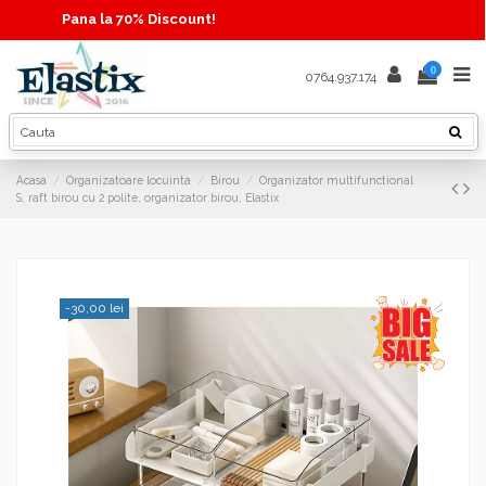
Pana la 70% Discount!
0
0764.937.174
Acasa
Organizatoare locuinta
Birou
Organizator multifunctional
S, raft birou cu 2 polite, organizator birou, Elastix
-30,00 lei