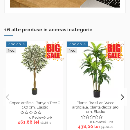
16 alte produse in aceeasi categorie:
-100,00 lei
-100,00 lei
Nou
Nou
Copac artificial Banyan Tree C
Planta Brazilian Wood
150 cm, Elastix
artificiala, planta decor 150
cm, Elastix
0 Review(-uri)
461,88 lei
0 Review(-uri)
561,88 lei
438,00 lei
538,00 lei