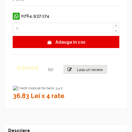
0764.937.174
Adauga in cos
(
0
)
Lasa un review
36.83 Lei x 4 rate
Descriere