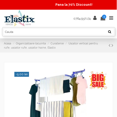
Pana la 70% Discount!
0
0764.937.174
Acasa
Organizatoare locuinta
Curatenie
Uscator vertical pentru
rufe, uscator rufe, uscator haine, Elastix
-5,00 lei