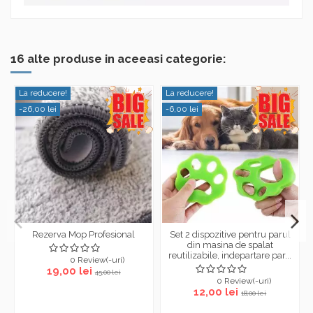
16 alte produse in aceeasi categorie:
La reducere!
La reducere!
-26,00 lei
-6,00 lei
Rezerva Mop Profesional
Set 2 dispozitive pentru parul
din masina de spalat
reutilizabile, indepartare par...
0 Review(-uri)
19,00 lei
45,00 lei
0 Review(-uri)
12,00 lei
18,00 lei