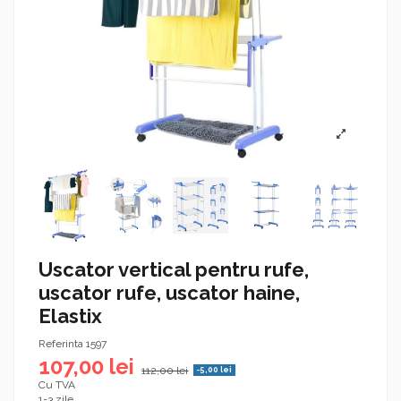
Uscator vertical pentru rufe,
uscator rufe, uscator haine,
Elastix
Referinta
1597
107,00 lei
112,00 lei
-5,00 lei
Cu TVA
1-3 zile