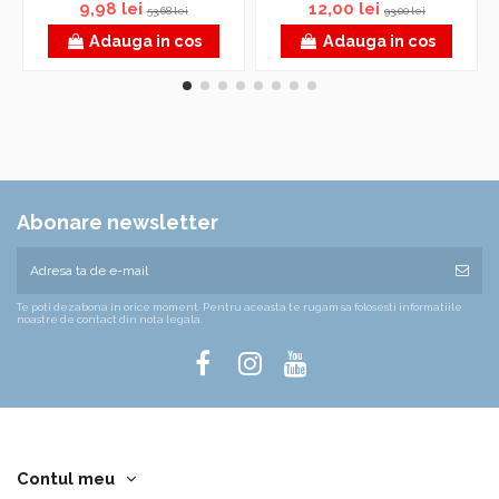
9,98 lei
12,00 lei
53,68 lei
93,00 lei
Adauga in cos
Adauga in cos
Abonare newsletter
Te poti dezabona in orice moment. Pentru aceasta te rugam sa folosesti informatiile
noastre de contact din nota legala.
Contul meu