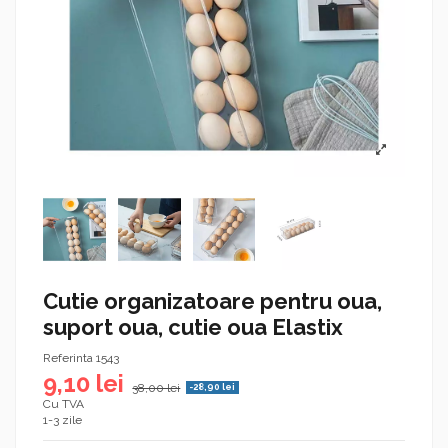
Cutie organizatoare pentru oua,
suport oua, cutie oua Elastix
Referinta
1543
9,10 lei
38,00 lei
-28,90 lei
Cu TVA
1-3 zile