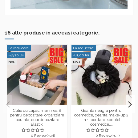
16 alte produse in aceeasi categorie:
La reducere!
La reducere!
-43,70 lei
-81,00 lei
Nou
Nou
Cutie cu capac marimea S
Geanta neagra pentru
pentru depozitare, organziare
cosmetice, geanta make-up 2
locuinta, cutii depozitare
in 1, portfard, saculet
Elastix
cosmetice,...
0 Review(-uri)
0 Review(-uri)