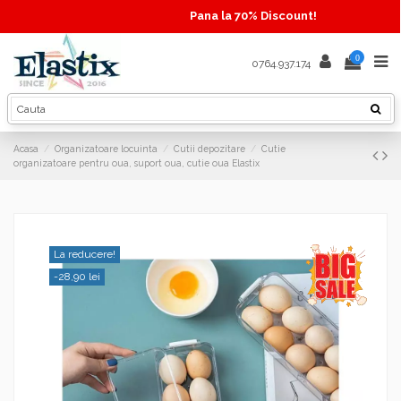
Pana la 70% Discount!
0
0764.937.174
Acasa
Organizatoare locuinta
Cutii depozitare
Cutie
organizatoare pentru oua, suport oua, cutie oua Elastix
La reducere!
-28,90 lei