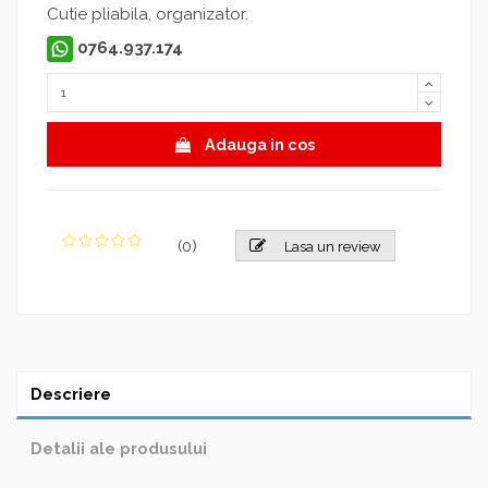
Cutie pliabila, organizator.
0764.937.174
Adauga in cos
(
0
)
Lasa un review
Descriere
Detalii ale produsului