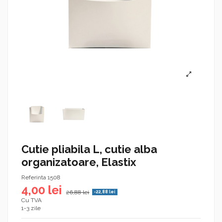
Cutie pliabila L, cutie alba
organizatoare, Elastix
Referinta
1508
4,00 lei
26,88 lei
-22,88 lei
Cu TVA
1-3 zile