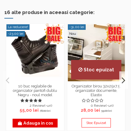
16 alte produse in aceeasi categorie:
La reducere!
-31,00 lei
-23,00 lei
Nou
Stoc epuizat
10 buc reglabile de
Organizator birou 32x25x7.5,
organizator pantofi dublu
organizator documente,
Negru - noul model
Elastix
2 Review(-uri)
0 Review(-uri)
55,00 lei
28,00 lei
78,00 lei
59,00 lei
Adauga in cos
Stoc Epuizat