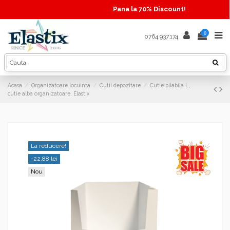
Pana la 70% Discount!
0
0764.937.174
Acasa
Organizatoare locuinta
Cutii depozitare
Cutie pliabila L,
cutie alba organizatoare, Elastix
La reducere!
-22,88 lei
Nou