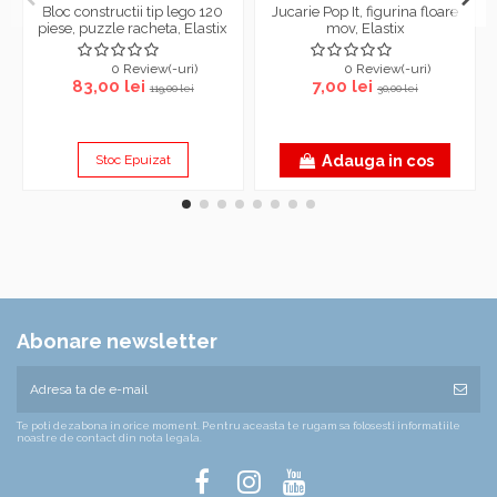
Bloc constructii tip lego 120
Jucarie Pop It, figurina floare
piese, puzzle racheta, Elastix
mov, Elastix
0 Review(-uri)
0 Review(-uri)
83,00 lei
7,00 lei
119,00 lei
30,00 lei
Adauga in cos
Stoc Epuizat
Abonare newsletter
Te poti dezabona in orice moment. Pentru aceasta te rugam sa folosesti informatiile
noastre de contact din nota legala.