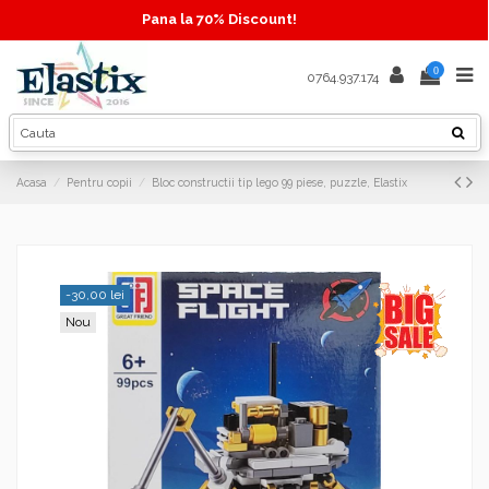
Pana la 70% Discount!
0
0764.937.174
Acasa
Pentru copii
Bloc constructii tip lego 99 piese, puzzle, Elastix
-30,00 lei
Nou