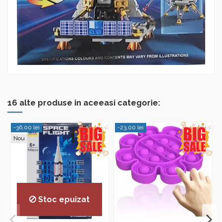
16 alte produse in aceeasi categorie:
-36,00 lei
-23,00 lei
Nou
Stoc epuizat