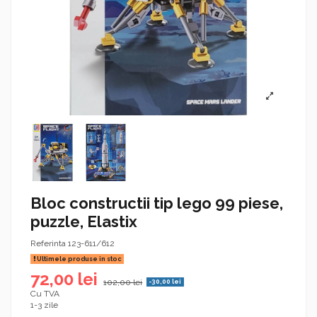
Bloc constructii tip lego 99 piese,
puzzle, Elastix
Referinta
123-611/612
Ultimele produse in stoc
72,00 lei
102,00 lei
-30,00 lei
Cu TVA
1-3 zile