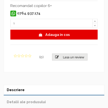
Recomandat copiilor 6+
0764.937.174
Adauga in cos
(
0
)
Lasa un review
Descriere
Detalii ale produsului