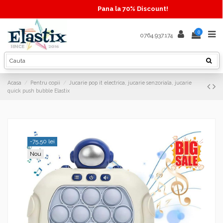
Pana la 70% Discount!
0
0764.937.174
Acasa
Pentru copii
Jucarie pop it electrica, jucarie senzoriala, jucarie
quick push bubble Elastix
-75,50 lei
Nou