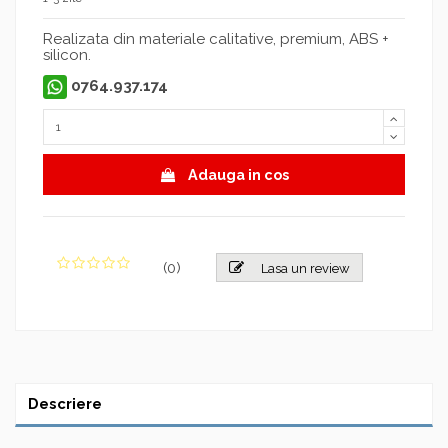
Realizata din materiale calitative, premium, ABS +
silicon.
0764.937.174
Adauga in cos
(
0
)
Lasa un review
Descriere