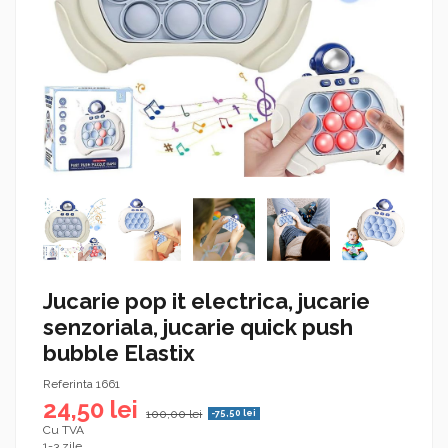
Jucarie pop it electrica, jucarie
senzoriala, jucarie quick push
bubble Elastix
Referinta
1661
24,50 lei
100,00 lei
-75,50 lei
Cu TVA
1-3 zile