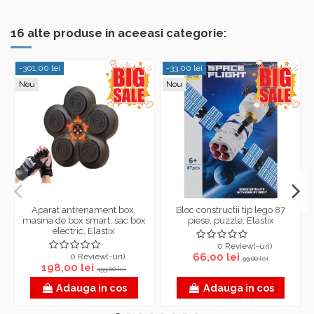
16 alte produse in aceeasi categorie:
-301,00 lei
-33,00 lei
Nou
Nou
Aparat antrenament box,
Bloc constructii tip lego 87
masina de box smart, sac box
piese, puzzle, Elastix
electric, Elastix
0 Review(-uri)
66,00 lei
0 Review(-uri)
99,00 lei
198,00 lei
499,00 lei
Adauga in cos
Adauga in cos