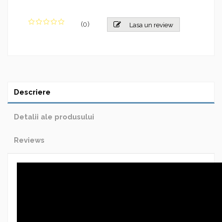
(
0
)
Lasa un review
Descriere
Detalii ale produsului
Reviews