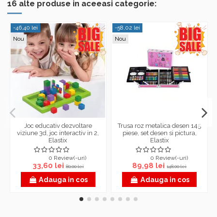
16 alte produse in aceeasi categorie:
-46,40 lei
-58,02 lei
Nou
Nou
Joc educativ dezvoltare
Trusa roz metalica desen 145
viziune 3d, joc interactiv in 2,
piese, set desen si pictura,
Elastix
Elastix
0 Review(-uri)
0 Review(-uri)
33,60 lei
89,98 lei
80,00 lei
148,00 lei
Adauga in cos
Adauga in cos