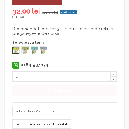
32,00 lei
140,00 lei
-108,00 lei
Cu TVA
Recomandat copiilor 3+, fa puzzle pista de raliu si
pregătește-te de cursa
Selecteaza tema
Dino
Forest - Land
Ocean
Space
0764.937.174
Adauga in cos