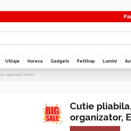
Pana l
Utilaje
Horeca
Gadgets
PetShop
Lumini
Au
are, organizator, Elastix
Cutie pliabila
organizator, E