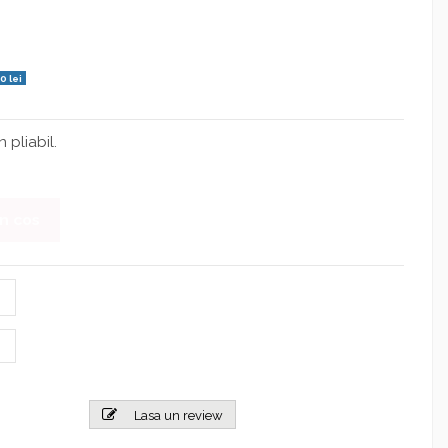
0 lei
 pliabil.
n cos
Lasa un review