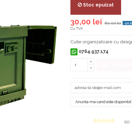
Stoc epuizat
30,00 lei
80,00 lei
-50,0
Cu TVA
Cutie organizatoare cu design
0764.937.174
Adauga i
(
0
)