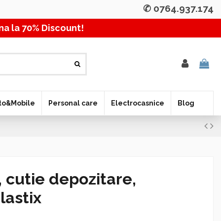
✆ 0764.937.174
a 70% Discount! Pana la 
to&Mobile
Personal care
Electrocasnice
Blog
, cutie depozitare,
lastix